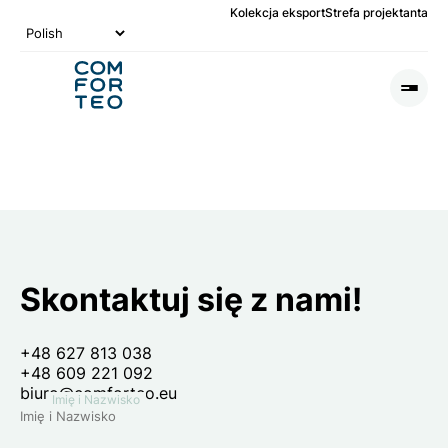
Kolekcja eksport
Strefa projektanta
Logo
nagłówka
Otwó
lub
Zamk
Men
Skontaktuj się z nami!
+48 627 813 038
+48 609 221 092
biuro@comforteo.eu
Imię i Nazwisko