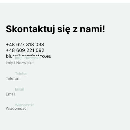
Skontaktuj się z nami!
+48 627 813 038
+48 609 221 092
biuro@comforteo.eu
Imię i Nazwisko
Telefon
Email
Wiadomość