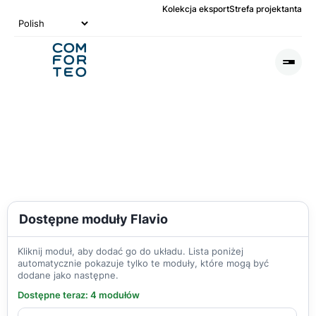
Kolekcja eksport
Strefa projektanta
Logo
nagłówka
Otwó
lub
Zamk
Men
Dostępne moduły Flavio
Kliknij moduł, aby dodać go do układu. Lista poniżej
automatycznie pokazuje tylko te moduły, które mogą być
dodane jako następne.
Dostępne teraz: 4 modułów