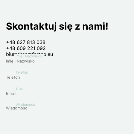
Skontaktuj się z nami!
+48 627 813 038
+48 609 221 092
biuro@comforteo.eu
Imię i Nazwisko
Telefon
Email
Wiadomość