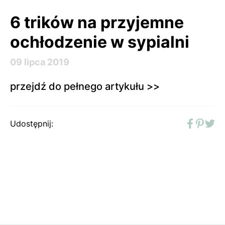
6 trików na przyjemne
ochłodzenie w sypialni
09 lipca 2019
przejdź do pełnego artykułu >>
Udostępnij:
Faceboo
Pinter
Twit