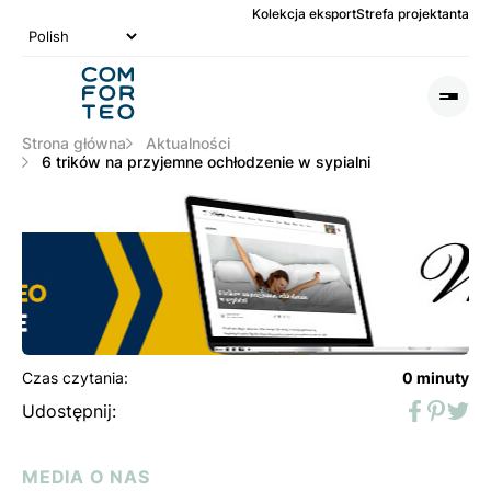
Kolekcja eksport
Strefa projektanta
Logo
nagłówka
Otwó
lub
Zamk
Strona główna
Aktualności
Men
6 trików na przyjemne ochłodzenie w sypialni
Czas czytania:
0 minuty
Udostępnij:
Faceboo
Pinter
Twit
MEDIA O NAS