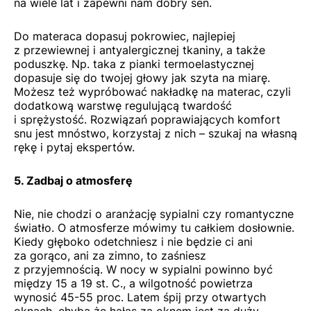
na wiele lat i zapewni nam dobry sen.
Do materaca dopasuj pokrowiec, najlepiej
z przewiewnej i antyalergicznej tkaniny, a także
poduszkę. Np. taka z pianki termoelastycznej
dopasuje się do twojej głowy jak szyta na miarę.
Możesz też wypróbować nakładkę na materac, czyli
dodatkową warstwę regulującą twardość
i sprężystość. Rozwiązań poprawiających komfort
snu jest mnóstwo, korzystaj z nich – szukaj na własną
rękę i pytaj ekspertów.
5. Zadbaj o atmosferę
Nie, nie chodzi o aranżację sypialni czy romantyczne
światło. O atmosferze mówimy tu całkiem dosłownie.
Kiedy głęboko odetchniesz i nie będzie ci ani
za gorąco, ani za zimno, to zaśniesz
z przyjemnością. W nocy w sypialni powinno być
między 15 a 19 st. C., a wilgotność powietrza
wynosić 45-55 proc. Latem śpij przy otwartych