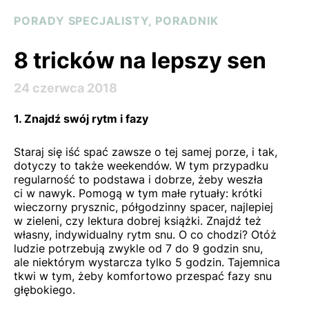
PORADY SPECJALISTY, PORADNIK
8 tricków na lepszy sen
24 czerwca 2018
1. Znajdź swój rytm i fazy
Staraj się iść spać zawsze o tej samej porze, i tak,
dotyczy to także weekendów. W tym przypadku
regularność to podstawa i dobrze, żeby weszła
ci w nawyk. Pomogą w tym małe rytuały: krótki
wieczorny prysznic, półgodzinny spacer, najlepiej
w zieleni, czy lektura dobrej książki. Znajdź też
własny, indywidualny rytm snu. O co chodzi? Otóż
ludzie potrzebują zwykle od 7 do 9 godzin snu,
ale niektórym wystarcza tylko 5 godzin. Tajemnica
tkwi w tym, żeby komfortowo przespać fazy snu
głębokiego.