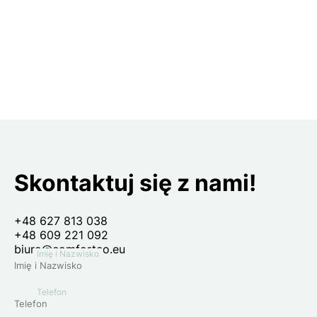
Skontaktuj się z nami!
+48 627 813 038
+48 609 221 092
biuro@comforteo.eu
Imię i Nazwisko
Telefon