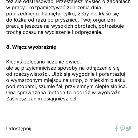
też się odstresować. Przestajesz myśleć o zadaniach
w pracy i rozpamiętywać zdarzenia dnia
poprzedniego. Pamiętaj tylko, żeby nie kłaść się
do łóżka od razu po prysznicu. Twój organizm
pracuje jeszcze na wysokich obrotach, potrzebuje
trochę czasu na wyciszenie i odprężenie.
8. Włącz wyobraźnię
Kiedyś polecano liczenie owiec,
ale są przyjemniejsze sposoby na odłączenie się
od rzeczywistości. Ułóż się wygodnie i pofantazjuj
o wymarzonym miejscu na urlop, o miękkim piasku
pod stopami, szumie fal, przyjemnym cieple słońca.
Inna sprawdzona metoda to podróż w wyobraźni.
Zaśniesz zanim osiągniesz cel.
Udostępnij:
Faceboo
Pinter
Twit