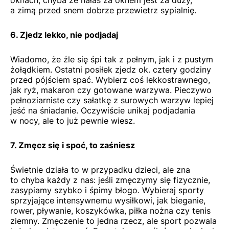
oknach, chyba że hałas za oknem jest za duży,
a zimą przed snem dobrze przewietrz sypialnię.
6. Zjedz lekko, nie podjadaj
Wiadomo, że źle się śpi tak z pełnym, jak i z pustym
żołądkiem. Ostatni posiłek zjedz ok. cztery godziny
przed pójściem spać. Wybierz coś lekkostrawnego,
jak ryż, makaron czy gotowane warzywa. Pieczywo
pełnoziarniste czy sałatkę z surowych warzyw lepiej
jeść na śniadanie. Oczywiście unikaj podjadania
w nocy, ale to już pewnie wiesz.
7. Zmęcz się i spoć, to zaśniesz
Świetnie działa to w przypadku dzieci, ale zna
to chyba każdy z nas: jeśli zmęczymy się fizycznie,
zasypiamy szybko i śpimy błogo. Wybieraj sporty
sprzyjające intensywnemu wysiłkowi, jak bieganie,
rower, pływanie, koszykówka, piłka nożna czy tenis
ziemny. Zmęczenie to jedna rzecz, ale sport pozwala