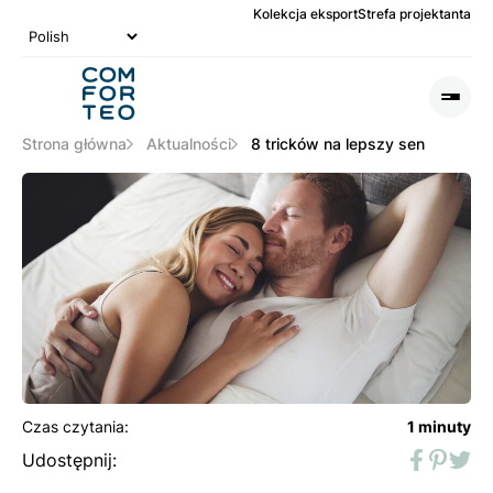
Kolekcja eksport
Strefa projektanta
Logo
nagłówka
Otwó
lub
Zamk
Strona główna
Aktualności
8 tricków na lepszy sen
Men
Czas czytania:
1 minuty
Udostępnij:
Faceboo
Pinter
Twit