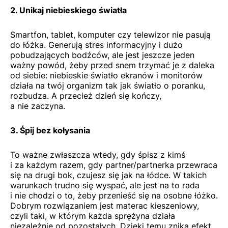
2. Unikaj niebieskiego światła
Smartfon, tablet, komputer czy telewizor nie pasują
do łóżka. Generują stres informacyjny i dużo
pobudzających bodźców, ale jest jeszcze jeden
ważny powód, żeby przed snem trzymać je z daleka
od siebie: niebieskie światło ekranów i monitorów
działa na twój organizm tak jak światło o poranku,
rozbudza. A przecież dzień się kończy,
a nie zaczyna.
3. Śpij bez kołysania
To ważne zwłaszcza wtedy, gdy śpisz z kimś
i za każdym razem, gdy partner/partnerka przewraca
się na drugi bok, czujesz się jak na łódce. W takich
warunkach trudno się wyspać, ale jest na to rada
i nie chodzi o to, żeby przenieść się na osobne łóżko.
Dobrym rozwiązaniem jest materac kieszeniowy,
czyli taki, w którym każda sprężyna działa
niezależnie od pozostałych. Dzięki temu znika efekt