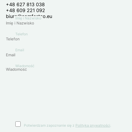
+48 627 813 038
+48 609 221 092
biuro@comforteo.eu
Imię i Nazwisko
Telefon
Email
Wiadomość
Potwierdzam zapoznanie się z
Polityką prywatności
.