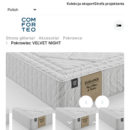
Kolekcja eksport
Strefa projektanta
Logo
nagłówka
Otwó
lub
Zamk
Strona główna
Akcesoria
Pokrowce
Men
Pokrowiec VELVET NIGHT
Poprzedni
Następny
slide
slide
Następny
Poprzedni
slide
slide