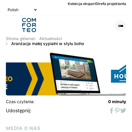
Kolekcja eksport
Strefa projektanta
Logo
nagłówka
Otwó
lub
Zamk
Strona główna
Aktualności
Men
Aranżacja małej sypialni w stylu boho
Czas czytania:
0 minuty
Udostępnij:
Faceboo
Pinter
Twit
MEDIA O NAS