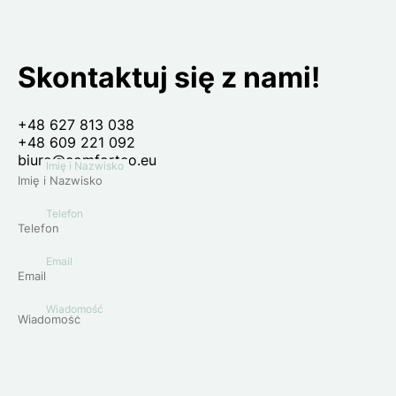
Skontaktuj się z nami!
+48 627 813 038
+48 609 221 092
biuro@comforteo.eu
Imię i Nazwisko
Telefon
Email
Wiadomość