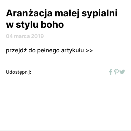
Aranżacja małej sypialni
w stylu boho
04 marca 2019
przejdź do pełnego artykułu >>
Udostępnij:
Faceboo
Pinter
Twit