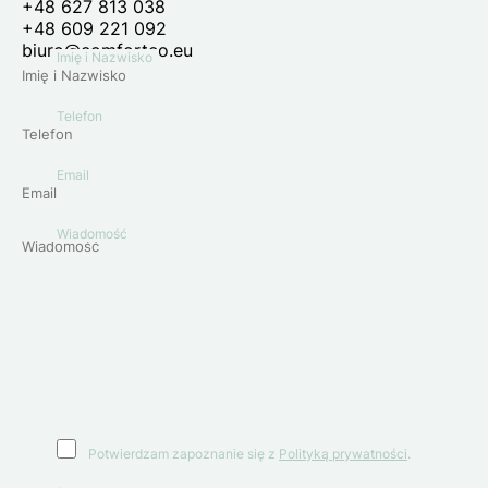
+48 627 813 038
+48 609 221 092
biuro@comforteo.eu
Imię i Nazwisko
Telefon
Email
Wiadomość
Potwierdzam zapoznanie się z
Polityką prywatności
.