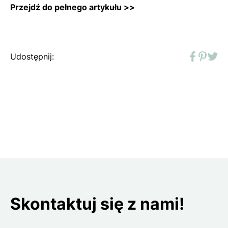
Pr
zejdź do pełnego artykułu >>
Udostępnij:
Faceboo
Pinter
Twit
Skontaktuj się z nami!