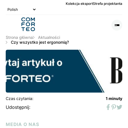
Kolekcja eksport
Strefa projektanta
Logo
nagłówka
Otwó
lub
Zamk
Strona główna
Aktualności
Men
Czy wszystko jest ergonomią?
Czas czytania:
1 minuty
Udostępnij:
Faceboo
Pinter
Twit
MEDIA O NAS