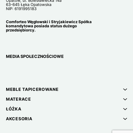
Opatów, ul. Bolesławiecka 14a
63-645 Łęka Opatowska
NIP: 6191995183
Comforteo Węgłowski i Stryjakiewicz Spółka
komandytowa posiada status dużego
przedsiębiorcy.
MEDIA SPOŁECZNOŚCIOWE
MEBLE TAPICEROWANE
MATERACE
ŁÓŻKA
AKCESORIA