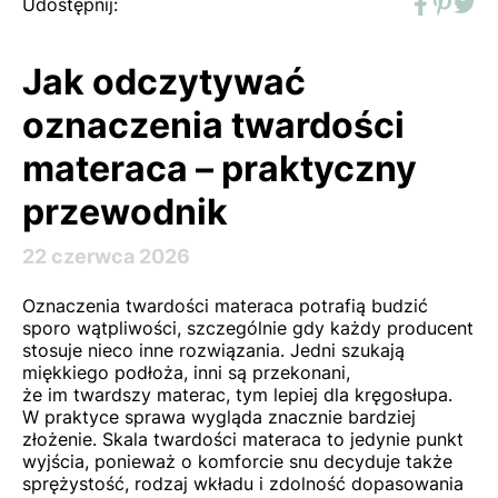
Udostępnij:
Faceboo
Pinter
Twit
Jak odczytywać
oznaczenia twardości
materaca – praktyczny
przewodnik
22 czerwca 2026
Oznaczenia twardości materaca potrafią budzić
sporo wątpliwości, szczególnie gdy każdy producent
stosuje nieco inne rozwiązania. Jedni szukają
miękkiego podłoża, inni są przekonani,
że im twardszy materac, tym lepiej dla kręgosłupa.
W praktyce sprawa wygląda znacznie bardziej
złożenie. Skala twardości materaca to jedynie punkt
wyjścia, ponieważ o komforcie snu decyduje także
sprężystość, rodzaj wkładu i zdolność dopasowania