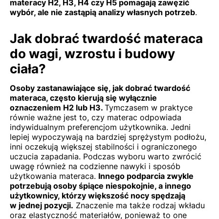
materacy H2, H3, H4 czy H5 pomagają zawęzić
wybór, ale nie zastąpią analizy własnych potrzeb
.
Jak dobrać twardość materaca
do wagi, wzrostu i budowy
ciała?
Osoby zastanawiające się, jak dobrać twardość
materaca, często kierują się wyłącznie
oznaczeniem H2 lub H3.
Tymczasem w praktyce
równie ważne jest to, czy materac odpowiada
indywidualnym preferencjom użytkownika. Jedni
lepiej wypoczywają na bardziej sprężystym podłożu,
inni oczekują większej stabilności i ograniczonego
uczucia zapadania. Podczas wyboru warto zwrócić
uwagę również na codzienne nawyki i sposób
użytkowania materaca.
Innego podparcia zwykle
potrzebują osoby śpiące niespokojnie, a innego
użytkownicy, którzy większość nocy spędzają
w jednej pozycji.
Znaczenie ma także rodzaj wkładu
oraz elastyczność materiałów, ponieważ to one