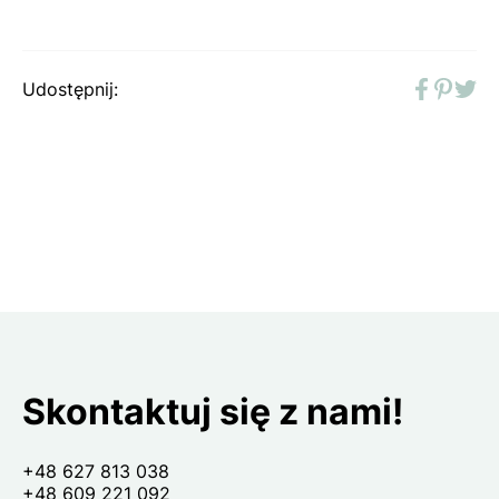
Udostępnij:
Faceboo
Pinter
Twit
Skontaktuj się z nami!
+48 627 813 038
+48 609 221 092