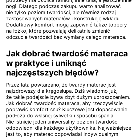
potrzeby ma okolica ramion, inne talia, a jeszcze inne
nogi. Dlatego podczas zakupu warto analizować
nie tylko poziom twardości, ale również rodzaj
zastosowanych materiałów i konstrukcję wkładu.
Dodatkowy komfort mogą zapewnić także
toppery
na łóżko
, które pozwalają delikatnie zmienić
odczucie twardości bez wymiany całego materaca.
Jak dobrać twardość materaca
w praktyce i uniknąć
najczęstszych błędów?
Przez lata powtarzano, że twardy materac jest
najzdrowszy dla kręgosłupa. Dziś wiadomo już,
że takie podejście bywa zbyt dużym uproszczeniem.
Jak dobrać twardość materaca, aby rzeczywiście
poprawić komfort snu? Kluczowe jest dopasowanie
podłoża do własnej sylwetki i sposobu spania.
Nie istnieje jeden uniwersalny poziom twardości
odpowiedni dla każdego użytkownika. Najważniejsze
jest to, aby materac odpowiadał indywidualnym