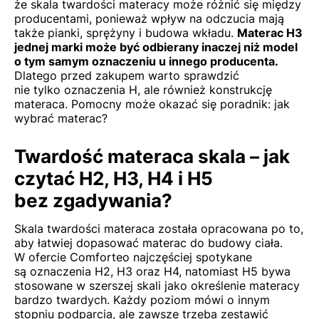
że skala twardości materacy może różnić się między
producentami, ponieważ wpływ na odczucia mają
także pianki, sprężyny i budowa wkładu.
Materac H3
jednej marki może być odbierany inaczej niż model
o tym samym oznaczeniu u innego producenta.
Dlatego przed zakupem warto sprawdzić
nie tylko oznaczenia H, ale również konstrukcję
materaca. Pomocny może okazać się poradnik:
jak
wybrać materac
?
Twardość materaca skala – jak
czytać H2, H3, H4 i H5
bez zgadywania?
Skala twardości materaca została opracowana po to,
aby łatwiej dopasować materac do budowy ciała.
W ofercie Comforteo najczęściej spotykane
są oznaczenia H2, H3 oraz H4, natomiast H5 bywa
stosowane w szerszej skali jako określenie materacy
bardzo twardych. Każdy poziom mówi o innym
stopniu podparcia, ale zawsze trzeba zestawić