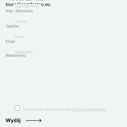
biuro@comforteo.eu
Imię i Nazwisko
Telefon
Email
Wiadomość
Potwierdzam zapoznanie się z
Polityką prywatności
.
Wyślij