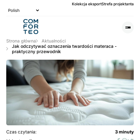
Kolekcja eksport
Strefa projektanta
Logo
nagłówka
Otwó
lub
Zamk
Strona główna
Aktualności
Men
Jak odczytywać oznaczenia twardości materaca -
praktyczny przewodnik
Czas czytania:
3 minuty