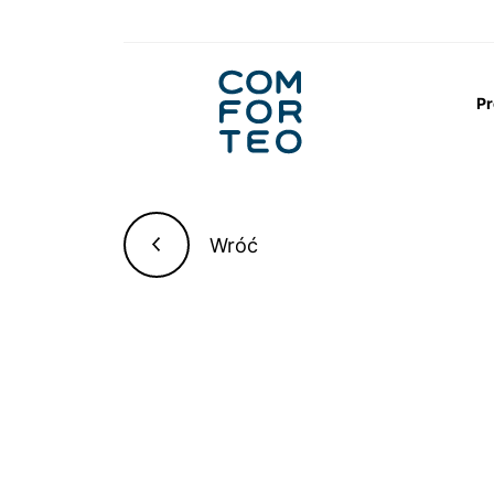
Logo
nagłówka
Pr
Strona główna
Aktualności
Jaki matera
Wróć