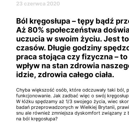
23 czerwca 2020
Ból kręgosłupa – tępy bądź prz
Aż 80% społeczeństwa doświa
uczucia w swoim życiu. Jest t
czasów. Długie godziny spędz
praca stojąca czy fizyczna – t
wpływ na stan zdrowia naszego
idzie, zdrowia całego ciała.
Chyba większość osób, które odczuwały taki ból, p
funkcjonowanie. Jak zadbać więc o swój kręgosłup
W łóżku spędzamy aż 1/3 swojego życia, wiec skorz
badań przeprowadzonych w Wielkiej Brytanii, pra
snu ale również zmniejsza dyskomfort związany z 
na ból kręgosłupa?