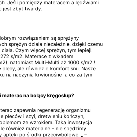
ch. Jeśli pomiędzy materacem a lędźwiami
 jest zbyt twardy.
 dobrym rozwiązaniem są sprężyny
ch sprężyn działa niezależnie, dzięki czemu
ciała. Czym więcej sprężyn, tym lepiej!
 272 s/m2. Materace z wkładem
m2), natomiast Multi-Multi aż 1000 s/m2 !
 plecy, ale również o komfort snu. Nasze
isku na naczynia krwionośne a co za tym
 materac na bolący kręgosłup?
terac zapewnia regenerację organizmu
e pleców i szyi, drętwieniu kończyn,
roblemom ze wzrokiem. Taka inwestycja
le również materialne – nie spędzimy
y apteki po środki przeciwbólowe. „ –