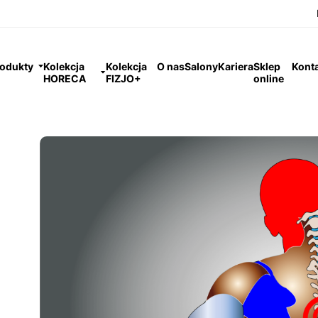
odukty
Kolekcja
Kolekcja
O nas
Salony
Kariera
Sklep
Kont
HORECA
FIZJO+
online
c powinny wybrać osoby z bólem kręgosłupa?