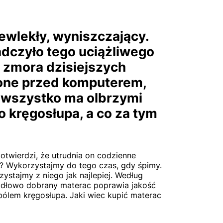
ewlekły, wyniszczający.
dczyło tego uciążliwego
o zmora dzisiejszych
one przed komputerem,
o wszystko ma olbrzymi
 kręgosłupa, a co za tym
otwierdzi, że utrudnia on codzienne
? Wykorzystajmy do tego czas, gdy śpimy.
ystajmy z niego jak najlepiej. Według
widłowo dobrany materac poprawia jakość
bólem kręgosłupa. Jaki wiec kupić materac