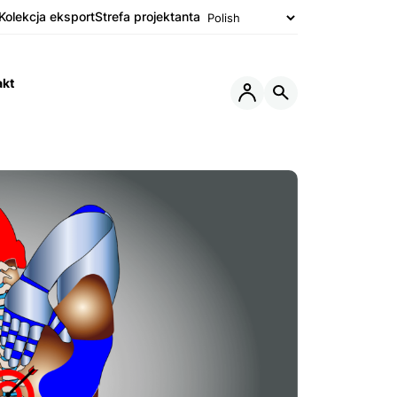
Kolekcja eksport
Strefa projektanta
akt
Otwórz
Otwórz
lub
wyszukiwarkę
Zamknij
Menu