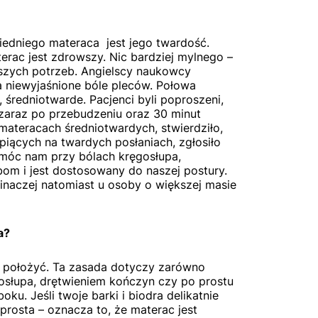
dniego materaca jest jego twardość.
erac jest zdrowszy. Nic bardziej mylnego –
szych potrzeb. Angielscy naukowcy
a niewyjaśnione bóle pleców. Połowa
średniotwarde. Pacjenci byli poproszeni,
ą zaraz po przebudzeniu oraz 30 minut
materacach średniotwardych, stwierdziło,
śpiących na twardych posłaniach, zgłosiło
móc nam przy bólach kręgosłupa,
om i jest dostosowany do naszej postury.
 inaczej natomiast u osoby o większej masie
a?
m położyć. Ta zasada dotyczy zarówno
gosłupa, drętwieniem kończyn czy po prostu
ku. Jeśli twoje barki i biodra delikatnie
 prosta – oznacza to, że materac jest