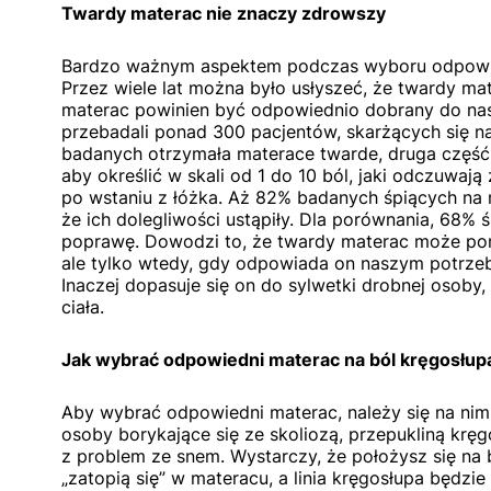
Twardy materac nie znaczy zdrowszy
Bardzo ważnym aspektem podczas wyboru odpowie
Przez wiele lat można było usłyszeć, że twardy mat
materac powinien być odpowiednio dobrany do na
przebadali ponad 300 pacjentów, skarżących się n
badanych otrzymała materace twarde, druga część, 
aby określić w skali od 1 do 10 ból, jaki odczuwaj
po wstaniu z łóżka. Aż 82% badanych śpiących na 
że ich dolegliwości ustąpiły. Dla porównania, 68% 
poprawę. Dowodzi to, że twardy materac może po
ale tylko wtedy, gdy odpowiada on naszym potrzeb
Inaczej dopasuje się on do sylwetki drobnej osoby,
ciała.
Jak wybrać odpowiedni materac na ból kręgosłup
Aby wybrać odpowiedni materac, należy się na ni
osoby borykające się ze skoliozą, przepukliną krę
z problem ze snem. Wystarczy, że położysz się na bo
„zatopią się” w materacu, a linia kręgosłupa będzie