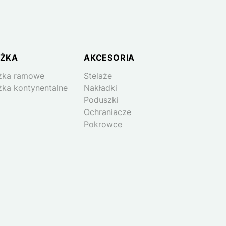
ŻKA
AKCESORIA
żka ramowe
Stelaże
żka kontynentalne
Nakładki
Poduszki
Ochraniacze
Pokrowce