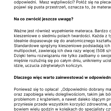
odpowiedni. Masz wątpliwości? Połóż się na pleca
pojawi się pusta przestrzeń, oznacza to, że materac
Na co zwrócić jeszcze uwagę?
Ważne jest również wypełnienie materaca. Bardzo
kieszeniowe o siedmiu polach twardości. Każda z ty
idealnie dopasowuje się do anatomicznego kształtu 
Standardowe sprężyny kieszeniowe podsiadają ich
multipocket, zawierają ich dwa razy więcej (508 s/
Dzięki temu rozwiązaniu nie tylko zadbamy o swoje
mięśnie rozluźnią się po całym dniu, unikniemy uc
idzie, uczucia zdrętwiałych kończyn.
Dlaczego więc warto zainwestować w odpowiedni
Ponieważ się to opłaca! „Odpowiednio dobrany ma
oraz zapobiega wielu dolegliwościom, takim jak ból
problemom z krążeniem, a nawet daleko idącym p
przyniesie przede wszystkim korzyści zdrowotne, a
bowiem wielu godzin w kolejkach do specjalisty cz