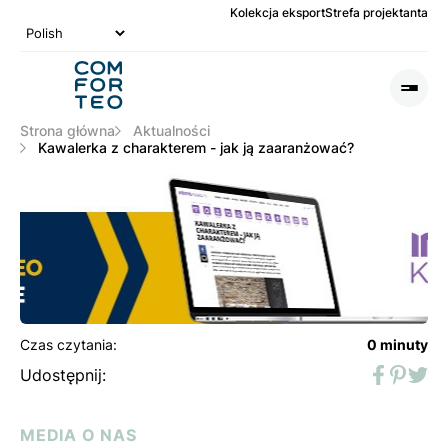
Kolekcja eksport
Strefa projektanta
Logo
nagłówka
Otwó
lub
Zamk
Strona główna
Aktualności
Men
Kawalerka z charakterem - jak ją zaaranżować?
Czas czytania:
0 minuty
Udostępnij:
Faceboo
Pinter
Twit
MEDIA O NAS