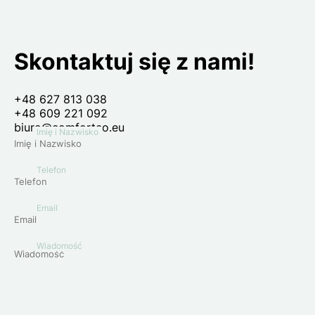
Skontaktuj się z nami!
+48 627 813 038
+48 609 221 092
biuro@comforteo.eu
Imię i Nazwisko
Telefon
Email
Wiadomość