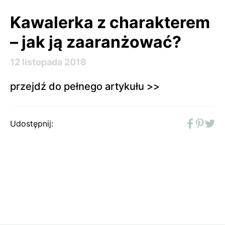
Kawalerka z charakterem
– jak ją zaaranżować?
12 listopada 2018
przejdź do pełnego artykułu >>
Udostępnij:
Faceboo
Pinter
Twit