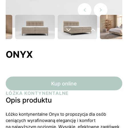
Poprzedni
Następny
slide
slide
Następny
Poprzedni
slide
slide
ONYX
Kup online
ŁÓŻKA KONTYNENTALNE
Opis produktu
Łóżko kontynentalne Onyx to propozycja dla osób
ceniących wyrafinowaną elegancję i komfort
na najwyższym poziomie. Wysokie, efektowne zagłówek