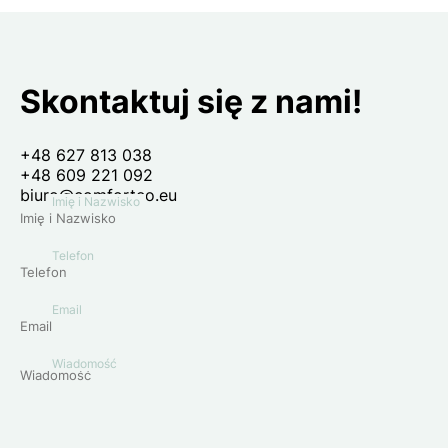
Skontaktuj się z nami!
+48 627 813 038
+48 609 221 092
biuro@comforteo.eu
Imię i Nazwisko
Telefon
Email
Wiadomość