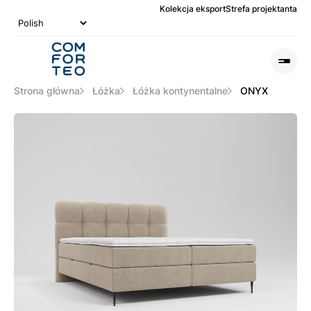
Kolekcja eksport
Strefa projektanta
Logo
nagłówka
Otwó
lub
Zamk
Strona główna
Łóżka
Łóżka kontynentalne
ONYX
Men