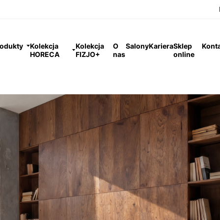
odukty
Kolekcja
Kolekcja
O
Salony
Kariera
Sklep
Kont
HORECA
FIZJO+
nas
online
andardowe
SOLIO