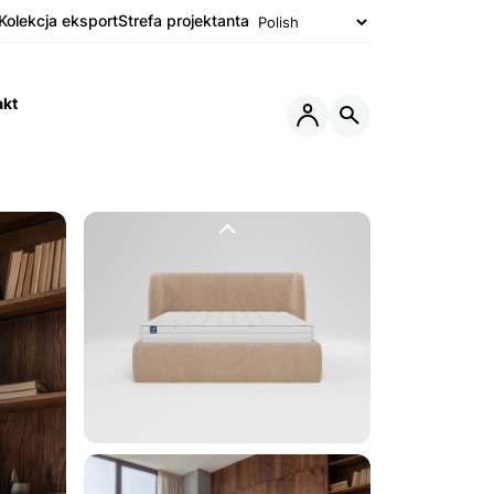
Kolekcja eksport
Strefa projektanta
akt
Otwórz
Otwórz
lub
wyszukiwarkę
Zamknij
Menu
Poprzedni
slide