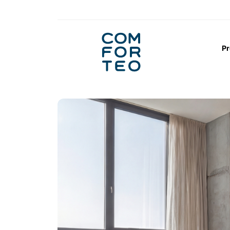
Logo
nagłówka
Pr
Strona główna
Łóżka
Łóżka ramowe st