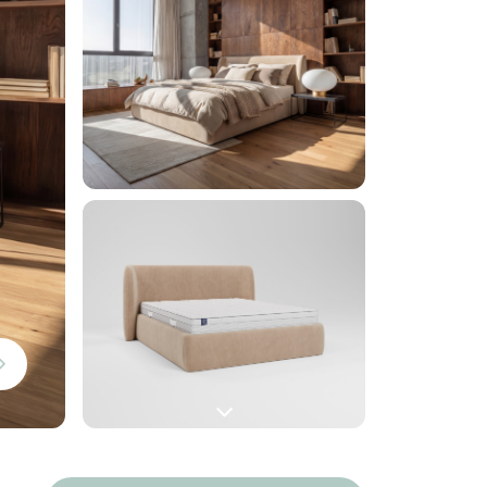
i
Następny
slide
Następny
slide