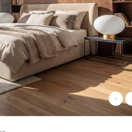
Poprzedn
slide
we