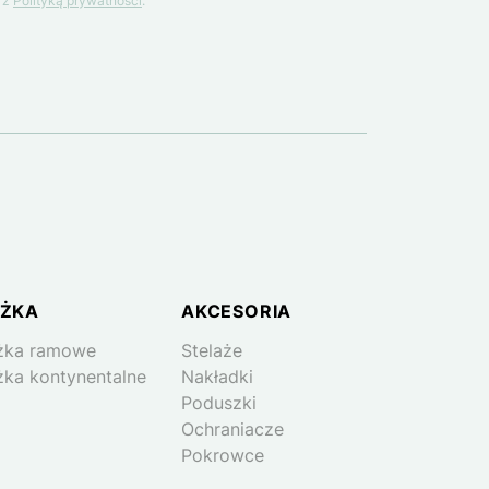
 z
Polityką prywatności
.
ŻKA
AKCESORIA
żka ramowe
Stelaże
żka kontynentalne
Nakładki
Poduszki
Ochraniacze
Pokrowce