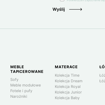
Potwierdzam zapoznanie się
Wyślij
Logo
MEBLE
MATERACE
ŁÓ
TAPICEROWANE
Kolekcja Time
Łó
Sofy
Kolekcja Dream
Łó
Meble modułowe
Kolekcja Royal
Fotele i pufy
Kolekcja Junior
Narożniki
Kolekcja Baby