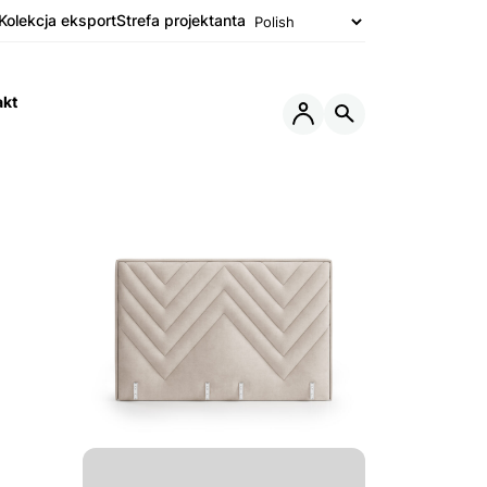
Kolekcja eksport
Strefa projektanta
akt
Otwórz
Otwórz
lub
wyszukiwarkę
Zamknij
Menu
Poprzedni
slide