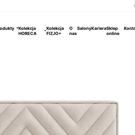
odukty
Kolekcja
Kolekcja
O
Salony
Kariera
Sklep
Kont
HORECA
FIZJO+
nas
online
hotelowych
Square