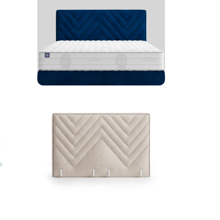
i
Następny
slide
Następny
slide