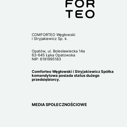
COMFORTEO Węgłowski
i Stryjakiewicz Sp. k.
Opatów, ul. Bolesławiecka 14a
63-645 Łęka Opatowska
NIP: 6191995183
Comforteo Węgłowski i Stryjakiewicz Spółka
komandytowa posiada status dużego
przedsiębiorcy.
MEDIA SPOŁECZNOŚCIOWE