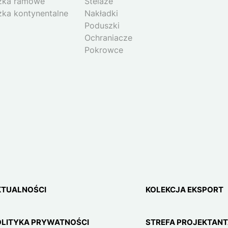
żka ramowe
Stelaże
żka kontynentalne
Nakładki
Poduszki
Ochraniacze
Pokrowce
KTUALNOŚCI
KOLEKCJA EKSPORT
OLITYKA PRYWATNOŚCI
STREFA PROJEKTAN