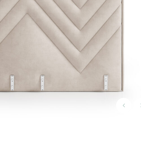
Poprzedn
slide