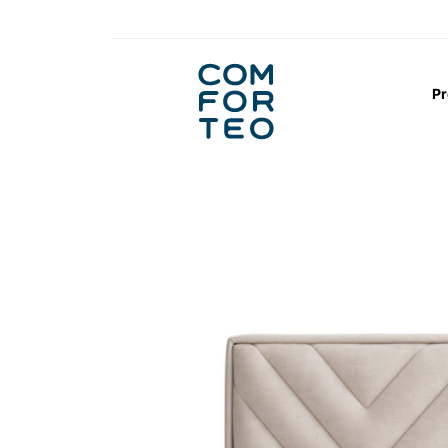
Logo
nagłówka
Pr
Strona główna
Łóżka
Wezgłowia łóżek 