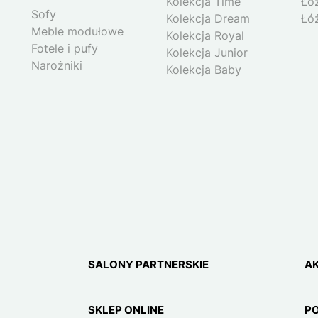
Kolekcja Time
Łó
Sofy
Kolekcja Dream
Łó
Meble modułowe
Kolekcja Royal
Fotele i pufy
Kolekcja Junior
Narożniki
Kolekcja Baby
SALONY PARTNERSKIE
A
SKLEP ONLINE
P