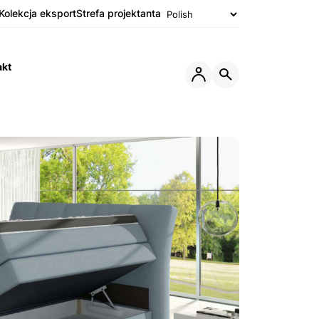
Kolekcja eksport
Strefa projektanta
akt
Otwórz
Otwórz
lub
wyszukiwarkę
Zamknij
Menu