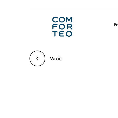
Logo
nagłówka
Pr
Strona główna
Aktualności
Łóżko konty
Wróć