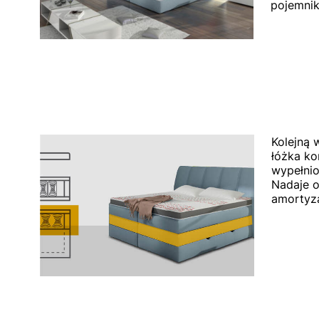
pojemnik 
Kolejną 
łóżka ko
wypełnio
Nadaje o
amortyza