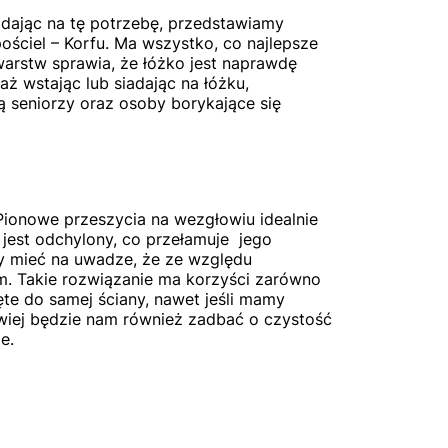
ając na tę potrzebę, przedstawiamy
ściel – Korfu. Ma wszystko, co najlepsze
warstw sprawia, że łóżko jest naprawdę
ż wstając lub siadając na łóżku,
ą seniorzy oraz osoby borykające się
Pionowe przeszycia na wezgłowiu idealnie
jest odchylony, co przełamuje jego
ży mieć na uwadze, że ze względu
cm. Takie rozwiązanie ma korzyści zarówno
ęte do samej ściany, nawet jeśli mamy
wiej będzie nam również zadbać o czystość
e.