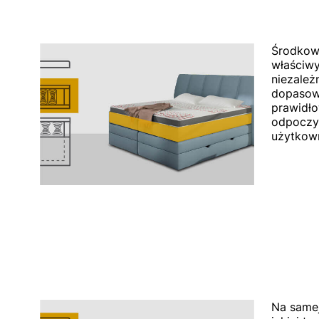
Środkow
właściwy
niezależ
dopasowu
prawidło
odpoczy
użytkow
Na same