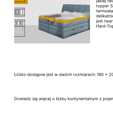
jakiej t
topper S
termoela
delikatn
jest twa
Hard-Top
Łóżko dostępne jest w dwóch rozmiarach:
160 x 2
Dowiedz się więcej o
łóżku kontynentalnym z pojem