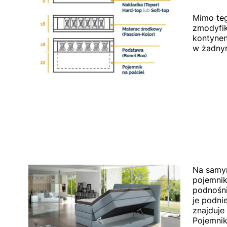
Mimo teg
zmodyfik
kontynen
w żadnym
Na samy
pojemnik
podnośn
je podni
znajduje
Pojemnik