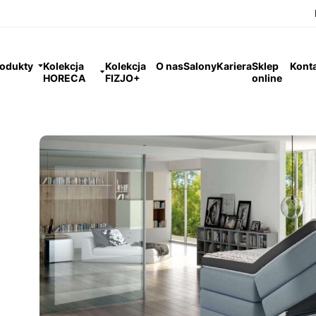
odukty
Kolekcja
Kolekcja
O nas
Salony
Kariera
Sklep
Kont
HORECA
FIZJO+
online
nentalne z pojemnikiem na pościel