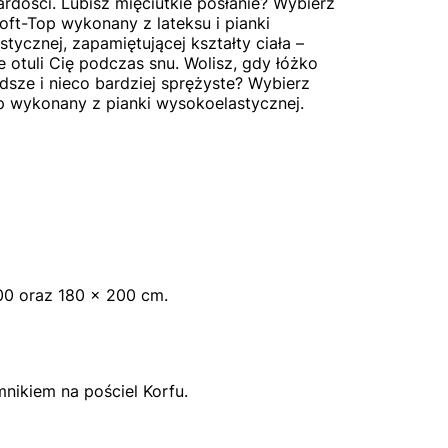
wardości. Lubisz mięciutkie posłanie? Wybierz
oft-Top wykonany z lateksu i pianki
stycznej, zapamiętującej kształty ciała –
ie otuli Cię podczas snu. Wolisz, gdy łóżko
rdsze i nieco bardziej sprężyste? Wybierz
 wykonany z pianki wysokoelastycznej.
00
oraz
180 x 200
cm.
nikiem na pościel Korfu
.