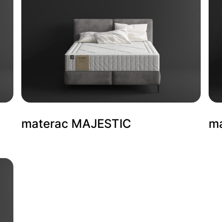
materac MAJESTIC
m
materac HARMONY