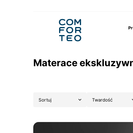
Logo
nagłówka
Pr
Strona główna
Materace ekskluzywne
Materace ekskluzyw
Sortuj
Twardość