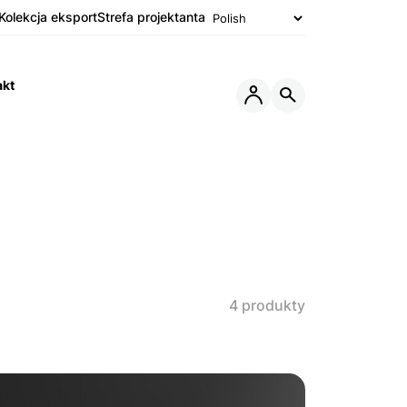
Kolekcja eksport
Strefa projektanta
akt
Otwórz
Otwórz
lub
wyszukiwarkę
Zamknij
Menu
4 produkty
MAJESTIC
materac ELEGANCE