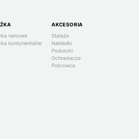
ŻKA
AKCESORIA
żka ramowe
Stelaże
żka kontynentalne
Nakładki
Poduszki
Ochraniacze
Pokrowce