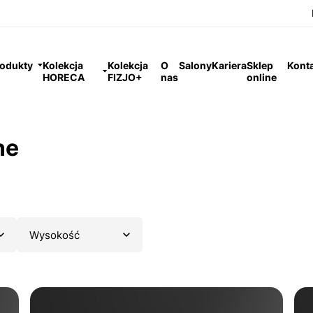
odukty
Kolekcja
Kolekcja
O
Salony
Kariera
Sklep
Kont
HORECA
FIZJO+
nas
online
ne
Wysokość
materac IMPERIAL
materac 