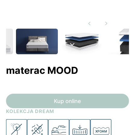
Poprzedni
Następny
slide
slide
Następny
Poprzedni
slide
slide
materac MOOD
Kup online
KOLEKCJA DREAM