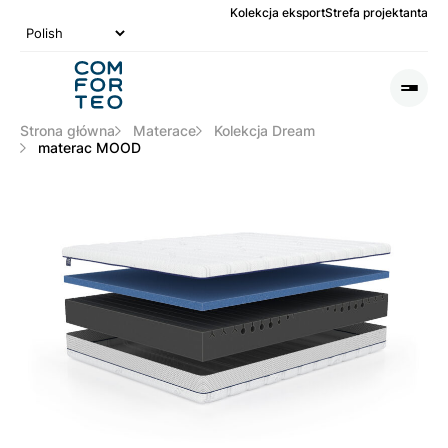
Kolekcja eksport
Strefa projektanta
Logo
nagłówka
Otwó
lub
Zamk
Strona główna
Materace
Kolekcja Dream
Men
materac MOOD