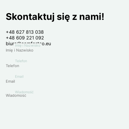
Skontaktuj się z nami!
+48 627 813 038
+48 609 221 092
biuro@comforteo.eu
Imię i Nazwisko
Telefon
Email
Wiadomość