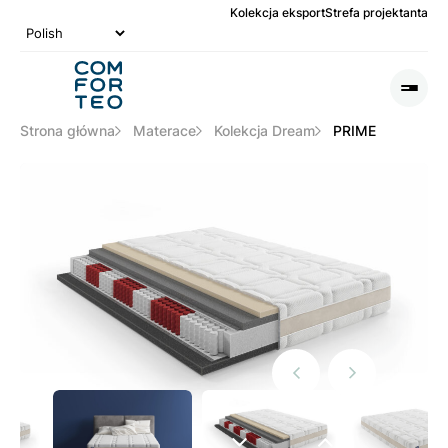
Kolekcja eksport
Strefa projektanta
Logo
nagłówka
Otwó
lub
Zamk
Strona główna
Materace
Kolekcja Dream
PRIME
Men
Poprzedni
Następny
slide
slide