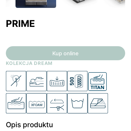
Następny
Poprzedni
slide
slide
PRIME
Kup online
KOLEKCJA DREAM
Opis produktu