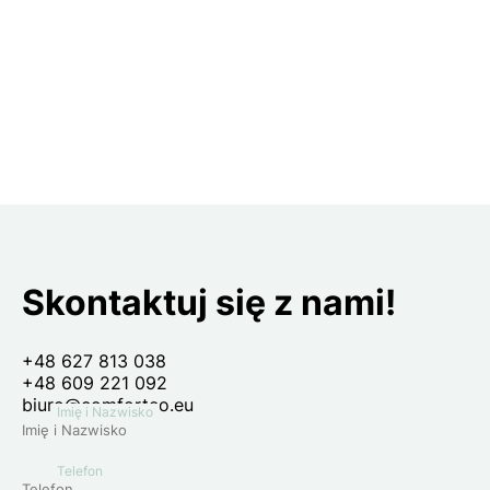
Skontaktuj się z nami!
+48 627 813 038
+48 609 221 092
biuro@comforteo.eu
Imię i Nazwisko
Telefon