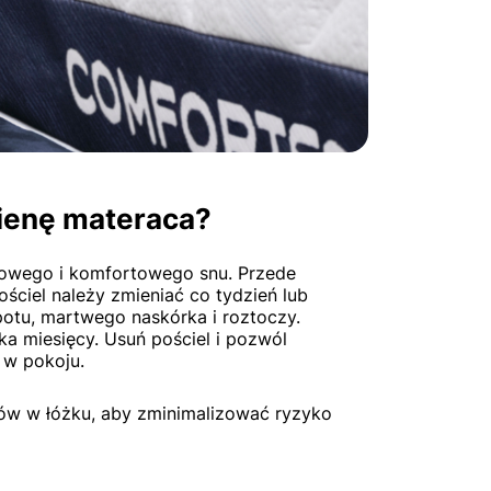
ienę materaca?
drowego i komfortowego snu. Przede
ościel należy zmieniać co tydzień lub
otu, martwego naskórka i roztoczy.
lka miesięcy. Usuń pościel i pozwól
 w pokoju.
jów w łóżku, aby zminimalizować ryzyko