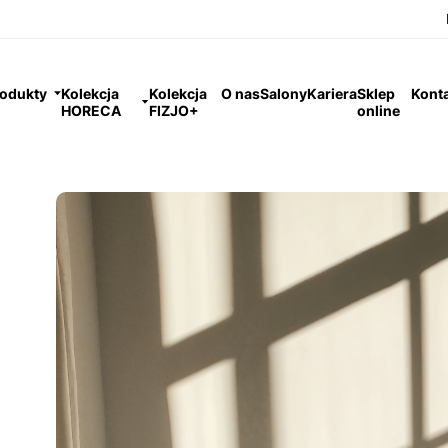
odukty
Kolekcja
Kolekcja
O nas
Salony
Kariera
Sklep
Kont
HORECA
FIZJO+
online
y Materac - jak przywrócić mu dawny kształt?