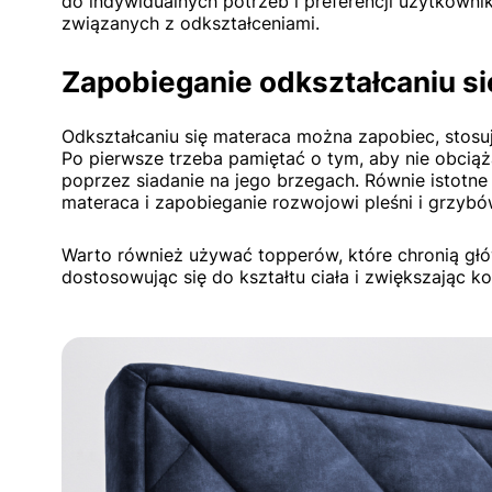
do indywidualnych potrzeb i preferencji użytkowni
związanych z odkształceniami.
Zapobieganie odkształcaniu s
Odkształcaniu się materaca można zapobiec, stosu
Po pierwsze trzeba pamiętać o tym, aby nie obciąż
poprzez siadanie na jego brzegach. Równie istotne
materaca i zapobieganie rozwojowi pleśni i grzyb
Warto również używać topperów, które chronią gł
dostosowując się do kształtu ciała i zwiększając k