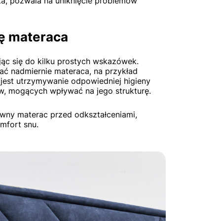
ka, pozwala na uniknięcie problemów
ię materaca
jąc się do kilku prostych wskazówek.
ać nadmiernie materaca, na przykład
 jest utrzymywanie odpowiedniej higieny
ów, mogących wpływać na jego strukturę.
ówny materac przed odkształceniami,
omfort snu.