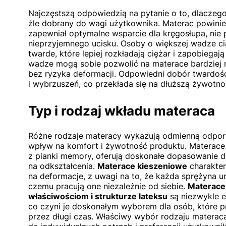
Najczęstszą odpowiedzią na pytanie o to, dlaczego 
źle dobrany do wagi użytkownika. Materac powinie
zapewniał optymalne wsparcie dla kręgosłupa, nie
nieprzyjemnego ucisku. Osoby o większej wadze ci
twarde, które lepiej rozkładają ciężar i zapobiega
wadze mogą sobie pozwolić na materace bardziej mi
bez ryzyka deformacji. Odpowiedni dobór twardoś
i wybrzuszeń, co przekłada się na dłuższą żywotno
Typ i rodzaj wkładu materaca
Różne rodzaje materacy wykazują odmienną odpor
wpływ na komfort i żywotność produktu.
Materace
z pianki memory, oferują doskonałe dopasowanie d
na odkształcenia.
Materace
kieszeniowe
charakter
na deformacje, z uwagi na to, że każda sprężyna u
czemu pracują one niezależnie od siebie.
Materace
właściwościom i strukturze lateksu
są niezwykle e
co czyni je doskonałym wyborem dla osób, które 
przez długi czas. Właściwy wybór rodzaju materac