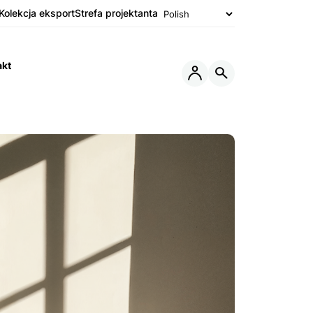
Kolekcja eksport
Strefa projektanta
akt
Otwórz
Otwórz
lub
wyszukiwarkę
Zamknij
Menu