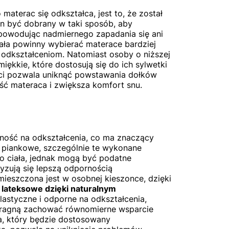
materac się odkształca, jest to, że został
n być dobrany w taki sposób, aby
 powodując nadmiernego zapadania się ani
ała powinny wybierać materace bardziej
ją odkształceniom. Natomiast osoby o niższej
ękkie, które dostosują się do ich sylwetki
ci pozwala uniknąć powstawania dołków
ść materaca i zwiększa komfort snu.
ność na odkształcenia, co ma znaczący
 piankowe
, szczególnie te wykonane
o ciała, jednak mogą być podatne
yzują się lepszą odpornością
mieszczona jest w osobnej kieszonce, dzięki
 lateksowe
dzięki naturalnym
lastyczne i odporne na odkształcenia,
pragną zachować równomierne wsparcie
a, który będzie dostosowany