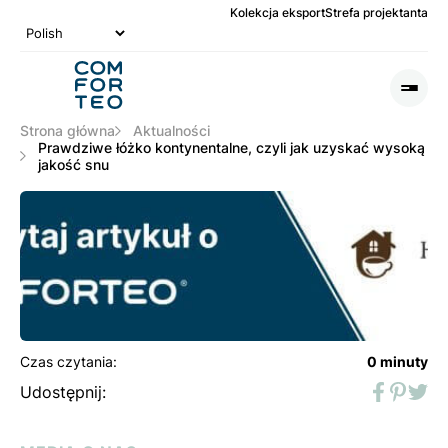
Kolekcja eksport
Strefa projektanta
Logo
nagłówka
Otwó
lub
Zamk
Strona główna
Aktualności
Men
Prawdziwe łóżko kontynentalne, czyli jak uzyskać wysoką
jakość snu
Czas czytania:
0 minuty
Udostępnij:
Faceboo
Pinter
Twit