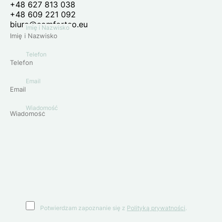
+48 627 813 038
+48 609 221 092
biuro@comforteo.eu
Imię i Nazwisko
Telefon
Email
Wiadomość
Potwierdzam zapoznanie się z
Polityką prywatności
.