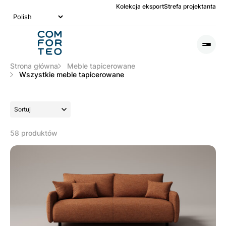
Kolekcja eksport
Strefa projektanta
Logo
nagłówka
Otwó
lub
Zamk
Strona główna
Meble tapicerowane
Men
Wszystkie meble tapicerowane
Sortuj
58 produktów