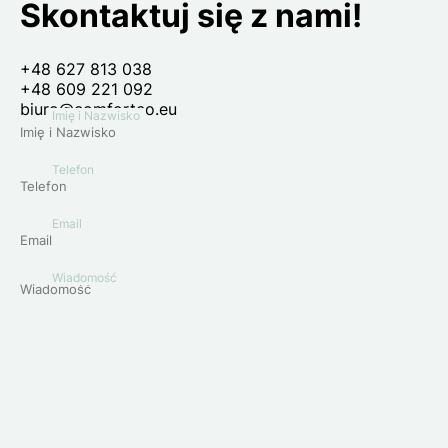
Skontaktuj się z nami!
+48 627 813 038
+48 609 221 092
biuro@comforteo.eu
Imię i Nazwisko
Telefon
Email
Wiadomość